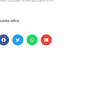
eur ULIS péri et extrascolaire (F/H)
cette offre