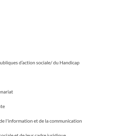
publiques d’action sociale/ du Handicap
enariat
ute
de l'information et de la communication
ociale et de leur cadre juridique