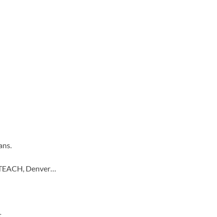
ans.
, TEACH, Denver…
.