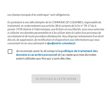
Les champs marqués d'un astérisque* sont obligatoires.
En postulant à une offre d’emploi de la COMMUNE DE COLOMBES, responsable du
traitement, et conformément aux articles 38 et suivants de la loi n° 78-17 du 6
janvier 1978 relative à l'informatique, aux fichiers et aux libertés, vous nous autorisez
à collecter vos données personnelles et à les utiliser dans le cadre d’un processus de
recrutement et de toute procédure d’embauche. Vous disposez notamment d’un droit
d’accès, de suppression, de rectification et d’opposition aux informations qui vous
concernent en en vous adressant à
dpo@mairie-colombes.fr
.
Je reconnais avoir lu et compris la
politique de traitement des
données à caractère personnel
et j'accepte que mes données
soient utilisées aux fins qui y sont décrites.
JE POSTULE À CETTE OFFRE