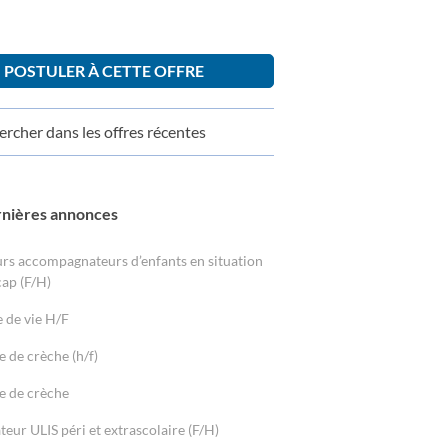
POSTULER À CETTE OFFRE
rcher dans les offres récentes
rnières annonces
rs accompagnateurs d’enfants en situation
ap (F/H)
e de vie H/F
e de crèche (h/f)
e de crèche
eur ULIS péri et extrascolaire (F/H)