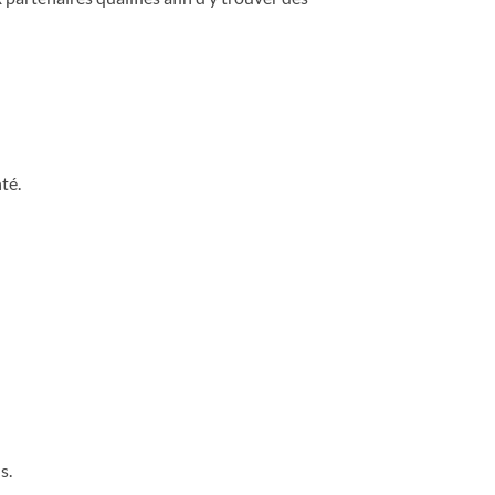
té.
s.