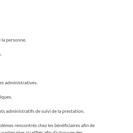
e la personne.
.
es administratives.
iques.
s administratifs de suivi de la prestation.
oblèmes rencontrés chez les bénéficiaires afin de
 partenaires qualifiés afin d’y trouver des