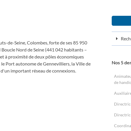
Reche
uts-de-Seine, Colombes, forte de ses 85 950
ial Boucle Nord de Seine (441 042 habitants –
e et à proximité de deux pôles économiques
Nos 5 de
t le Port autonome de Gennevilliers, la Ville de
 d'un important réseau de connexions.
Animateu
de handic
Auxiliair
Directric
Directric
Coordinat